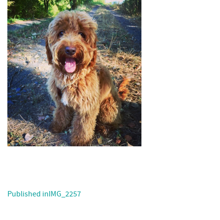
Published in
IMG_2257