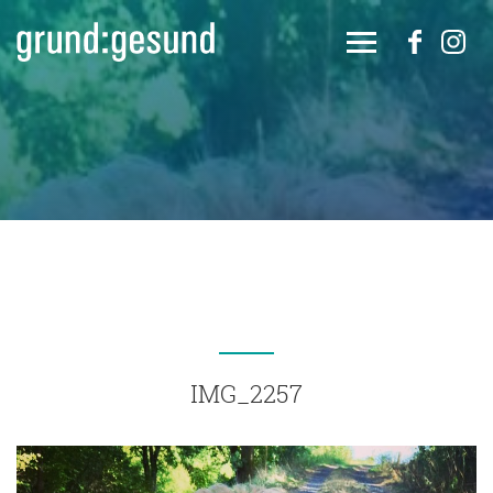
IMG_2257