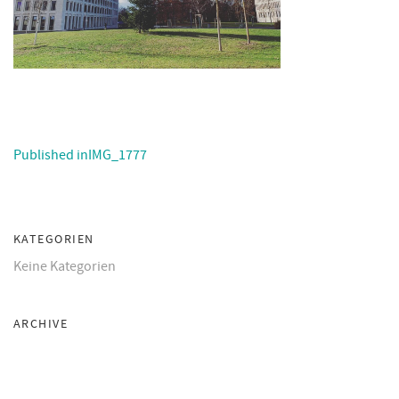
Published in
IMG_1777
KATEGORIEN
Keine Kategorien
ARCHIVE